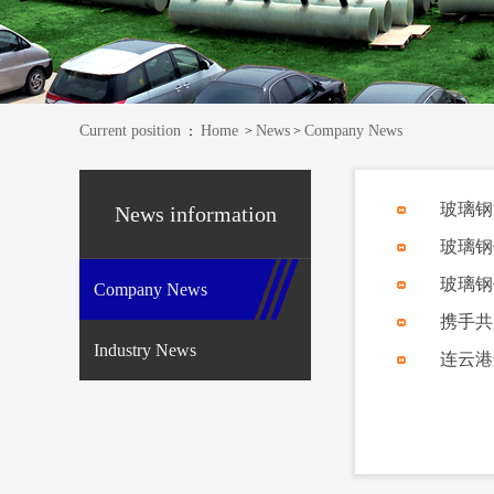
Current position
Home
News
Company News
：
>
>
玻璃钢
News information
玻璃钢
玻璃钢
Company News
携手共
Industry News
连云港