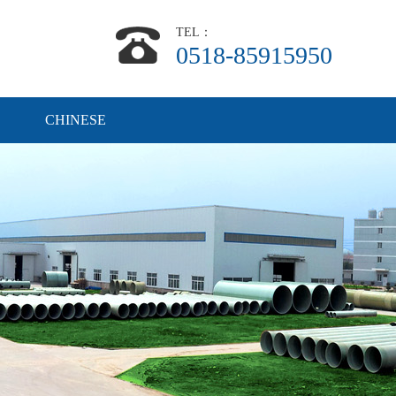
TEL：
0518-85915950
CHINESE