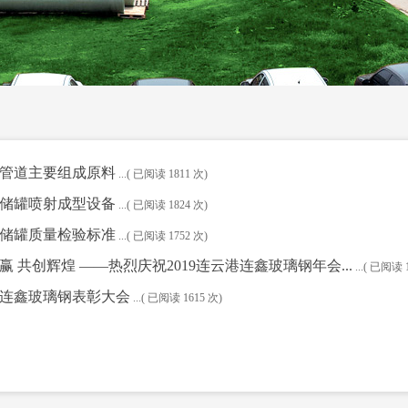
管道主要组成原料
...( 已阅读
1811
次)
储罐喷射成型设备
...( 已阅读
1824
次)
储罐质量检验标准
...( 已阅读
1752
次)
赢 共创辉煌 ——热烈庆祝2019连云港连鑫玻璃钢年会...
...( 已阅读
连鑫玻璃钢表彰大会
...( 已阅读
1615
次)